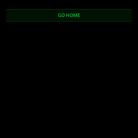
W
e
'
l
l
r
e
a
c
h
o
u
t
s
o
o
n
.
GO HOME